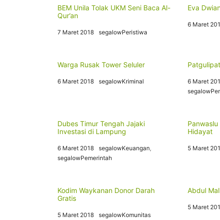
BEM Unila Tolak UKM Seni Baca Al-
Eva Dwian
Qur’an
6 Maret 20
7 Maret 2018
segalowPeristiwa
Warga Rusak Tower Seluler
Patgulipa
6 Maret 2018
segalowKriminal
6 Maret 20
segalowPem
Dubes Timur Tengah Jajaki
Panwaslu
Investasi di Lampung
Hidayat
6 Maret 2018
segalowKeuangan
,
5 Maret 20
segalowPemerintah
Kodim Waykanan Donor Darah
Abdul Mal
Gratis
5 Maret 20
5 Maret 2018
segalowKomunitas