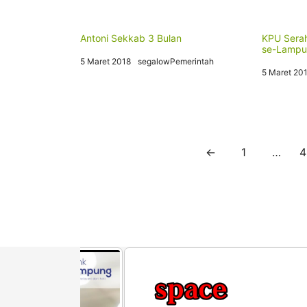
Antoni Sekkab 3 Bulan
KPU Serah
se-Lamp
5 Maret 2018
segalowPemerintah
5 Maret 20
Paginasi
←
1
…
4
pos