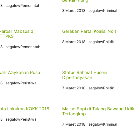
18
segalowPemerintah
8 Maret 2018
segalowKriminal
Parosil Mabsus di
Gerakan Partai Koalisi No.1
 TTPKS
8 Maret 2018
segalowPolitik
18
segalowPemerintah
wah Waykanan Puso
Status Rahmat Husein
Dipertanyakan
18
segalowPeristiwa
7 Maret 2018
segalowPolitik
ota Lakukan KOKK 2018
Maling Sapi di Tulang Bawang Udik
Tertangkap
18
segalowPeristiwa
7 Maret 2018
segalowKriminal