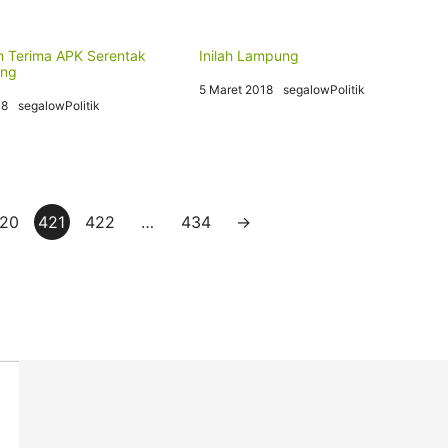
 Terima APK Serentak
Inilah Lampung
ung
5 Maret 2018
segalowPolitik
18
segalowPolitik
20
421
422
…
434
→