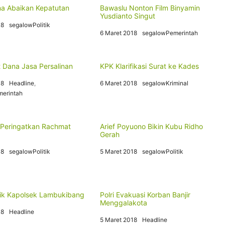
a Abaikan Kepatutan
Bawaslu Nonton Film Binyamin
Yusdianto Singut
18
segalowPolitik
6 Maret 2018
segalowPemerintah
t Dana Jasa Persalinan
KPK Klarifikasi Surat ke Kades
18
Headline
,
6 Maret 2018
segalowKriminal
erintah
 Peringatkan Rachmat
Arief Poyuono Bikin Kubu Ridho
Gerah
18
segalowPolitik
5 Maret 2018
segalowPolitik
ik Kapolsek Lambukibang
Polri Evakuasi Korban Banjir
Menggalakota
18
Headline
5 Maret 2018
Headline