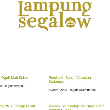
Info Untuk Semua
LAMPUNG SEGALOW
us Ogah Mati Selah
Pemimpin Bersih Ciptakan
Kedamaian
18
segalowPolitik
8 Maret 2018
segalowKomunitas
n CPNS Tunggu Pusat
Kepsek SD 1 Kampung Negri Batin
Bantah Pungli