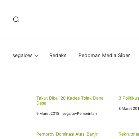
Lompat
ke
konten
segalow
Redaksi
Pedoman Media Siber
Takut Dibui 20 Kades Tolak Dana
3 Politik
Desa
8 Maret 20
9 Maret 2018
segalowPemerintah
Pemprov Dominasi Atasi Banjir
Rekrutme