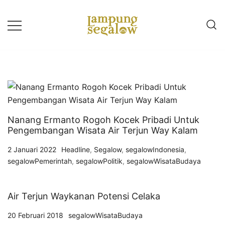
Lompat
ke
konten
Info Untuk Semua
LAMPUNG SEGALOW
Nanang Ermanto Rogoh Kocek Pribadi Untuk
Pengembangan Wisata Air Terjun Way Kalam
2 Januari 2022
Headline
,
Segalow
,
segalowIndonesia
,
segalowPemerintah
,
segalowPolitik
,
segalowWisataBudaya
Air Terjun Waykanan Potensi Celaka
20 Februari 2018
segalowWisataBudaya