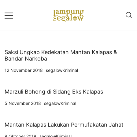
Lompat
ke
konten
Info Untuk Semua
LAMPUNG SEGALOW
Saksi Ungkap Kedekatan Mantan Kalapas &
Bandar Narkoba
12 November 2018
segalowKriminal
Marzuli Bohong di Sidang Eks Kalapas
5 November 2018
segalowKriminal
Mantan Kalapas Lakukan Permufakatan Jahat
9 Oktober 2018
segalowKriminal