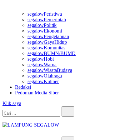
segalowPeristiwa
segalowPemerintah
segalowPolitik
segalowEkonomi
segalowPengetahuan
segalowGayaHidup
segalowKomunitas
segalowBUMN/BUMD
segalowHobi
segalowWarna
segalowWisataBudaya
segalowOlahraga
segalowKuliner
Redaksi
Pedoman Media Siber
Klik saya
Cari…
LAMPUNG SEGALOW
Info Untuk Semua
Cari…