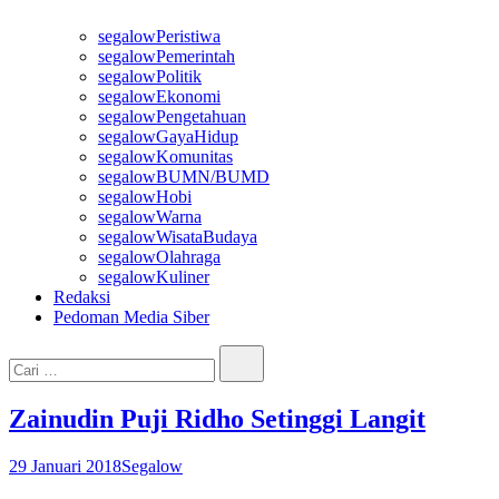
segalowPeristiwa
segalowPemerintah
segalowPolitik
segalowEkonomi
segalowPengetahuan
segalowGayaHidup
segalowKomunitas
segalowBUMN/BUMD
segalowHobi
segalowWarna
segalowWisataBudaya
segalowOlahraga
segalowKuliner
Redaksi
Pedoman Media Siber
Cari…
Zainudin Puji Ridho Setinggi Langit
29 Januari 2018
Segalow