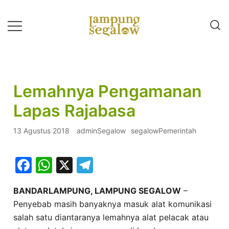
Lompat
ke
konten
Info Untuk Semua
LAMPUNG SEGALOW
Lemahnya Pengamanan
Lapas Rajabasa
13 Agustus 2018
adminSegalow
segalowPemerintah
Facebook
WhatsApp
X
Telegram
BANDARLAMPUNG, LAMPUNG SEGALOW
–
Penyebab masih banyaknya masuk alat komunikasi
salah satu diantaranya lemahnya alat pelacak atau