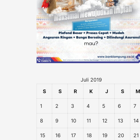
Juli 2019
S
S
R
K
J
S
1
2
3
4
5
6
7
8
9
10
11
12
13
14
15
16
17
18
19
20
21