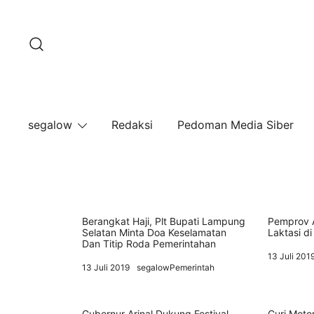
Lompat
ke
konten
segalow
Redaksi
Pedoman Media Siber
Berangkat Haji, Plt Bupati Lampung
Pemprov A
Selatan Minta Doa Keselamatan
Laktasi di
Dan Titip Roda Pemerintahan
13 Juli 201
13 Juli 2019
segalowPemerintah
Gubernur Arinal Dukung Festival
Curi Motor