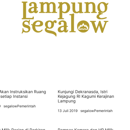
Info Untuk Semua
LAMPUNG SEGALOW
kan Instruksikan Ruang
Kunjungi Dekranasda, Istri
 setiap Instansi
Kejagung RI Kagumi Kerajinan
Lampung
9
segalowPemerintah
13 Juli 2019
segalowPemerintah
 Milik Pasien di Parkiran
Rampas Kamera dan HP Milik