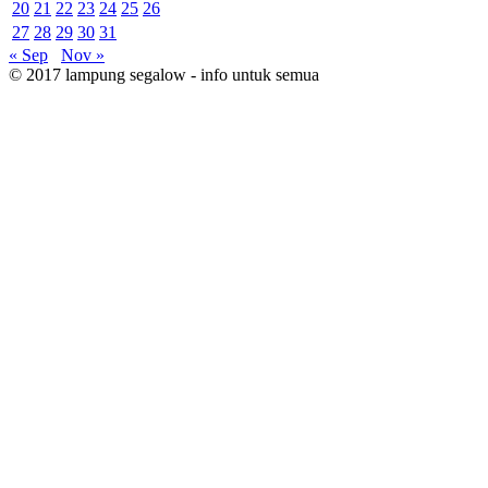
20
21
22
23
24
25
26
27
28
29
30
31
« Sep
Nov »
© 2017 lampung segalow - info untuk semua