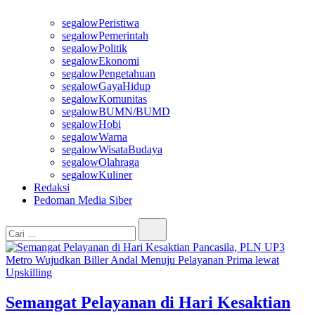
segalowPeristiwa
segalowPemerintah
segalowPolitik
segalowEkonomi
segalowPengetahuan
segalowGayaHidup
segalowKomunitas
segalowBUMN/BUMD
segalowHobi
segalowWarna
segalowWisataBudaya
segalowOlahraga
segalowKuliner
Redaksi
Pedoman Media Siber
Cari…
Semangat Pelayanan di Hari Kesaktian