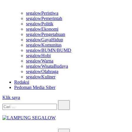
segalowPeristiwa
segalowPemerintah
segalowPolitik
segalowEkonomi
segalowPengetahuan
segalowGayaHidup
segalowKomunitas
segalowBUMN/BUMD
segalowHobi
segalowWarna
segalowWisataBudaya
segalowOlahraga
segalowKuliner
Redaksi
Pedoman Media Siber
Klik saya
Cari…
LAMPUNG SEGALOW
Info Untuk Semua
Cari…