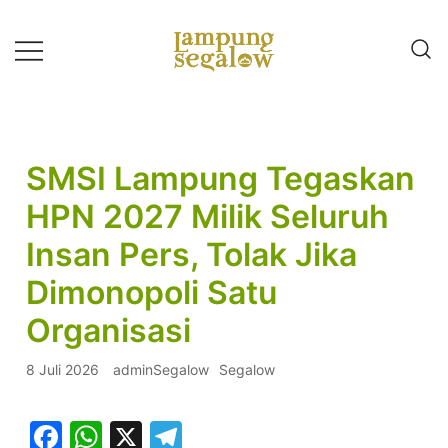
Lompat
ke
konten
Info Untuk Semua
LAMPUNG SEGALOW
SMSI Lampung Tegaskan
HPN 2027 Milik Seluruh
Insan Pers, Tolak Jika
Dimonopoli Satu
Organisasi
8 Juli 2026
adminSegalow
Segalow
Facebook
WhatsApp
X
Telegram