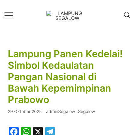
Lompat
ke
konten
Info Untuk Semua
LAMPUNG SEGALOW
Lampung Panen Kedelai!
Simbol Kedaulatan
Pangan Nasional di
Bawah Kepemimpinan
Prabowo
29 Oktober 2025
adminSegalow
Segalow
Facebook
WhatsApp
X
Telegram