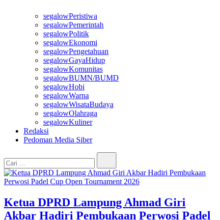
segalowPeristiwa
segalowPemerintah
segalowPolitik
segalowEkonomi
segalowPengetahuan
segalowGayaHidup
segalowKomunitas
segalowBUMN/BUMD
segalowHobi
segalowWarna
segalowWisataBudaya
segalowOlahraga
segalowKuliner
Redaksi
Pedoman Media Siber
Cari…
Ketua DPRD Lampung Ahmad Giri
Akbar Hadiri Pembukaan Perwosi Padel