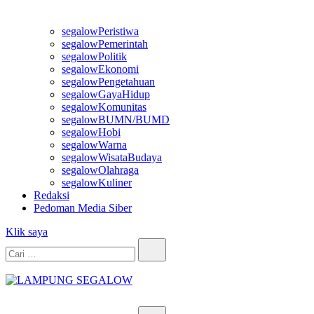
segalowPeristiwa
segalowPemerintah
segalowPolitik
segalowEkonomi
segalowPengetahuan
segalowGayaHidup
segalowKomunitas
segalowBUMN/BUMD
segalowHobi
segalowWarna
segalowWisataBudaya
segalowOlahraga
segalowKuliner
Redaksi
Pedoman Media Siber
Klik saya
Cari…
LAMPUNG SEGALOW
Info Untuk Semua
Cari…