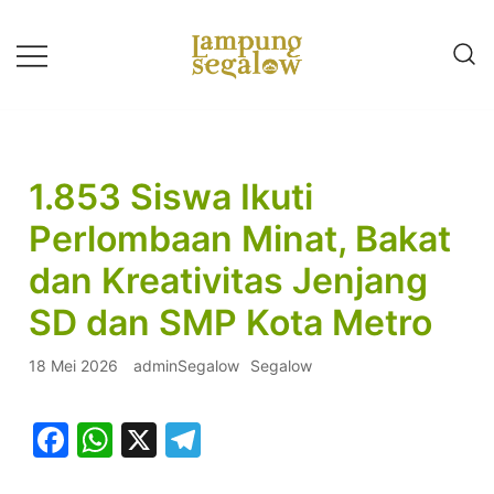
Lompat
ke
konten
Info Untuk Semua
LAMPUNG SEGALOW
1.853 Siswa Ikuti
Perlombaan Minat, Bakat
dan Kreativitas Jenjang
SD dan SMP Kota Metro
18 Mei 2026
adminSegalow
Segalow
Facebook
WhatsApp
X
Telegram