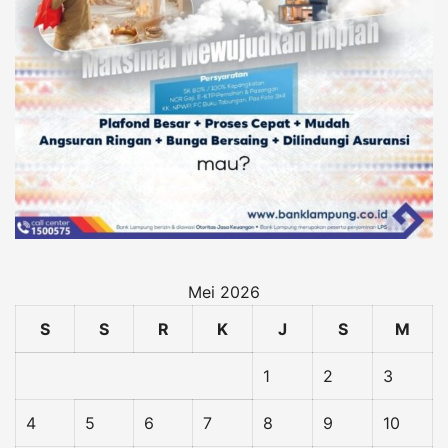
Mei 2026
S
S
R
K
J
S
M
1
2
3
4
5
6
7
8
9
10