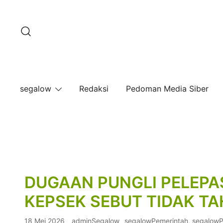
Lompat
ke
konten
segalow
Redaksi
Pedoman Media Siber
DUGAAN PUNGLI PELEPA
KEPSEK SEBUT TIDAK T
18 Mei 2026
adminSegalow
segalowPemerintah
,
segalow