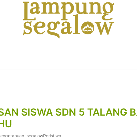
Info Untuk Semua
LAMPUNG SEGALOW
SAN SISWA SDN 5 TALANG
AHU
Pengetahuan
,
segalowPeristiwa