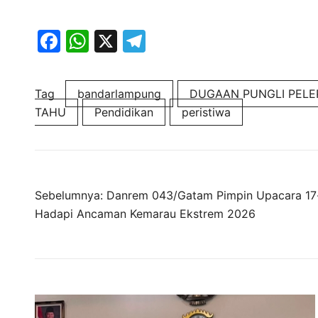
Facebook
WhatsApp
X
Telegram
Tag
bandarlampung
DUGAAN PUNGLI PELE
TAHU
Pendidikan
peristiwa
Navigasi
Sebelumnya:
Danrem 043/Gatam Pimpin Upacara 17-
Hadapi Ancaman Kemarau Ekstrem 2026
pos