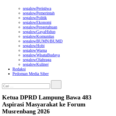
segalowPeristiwa
segalowPemerintah
segalowPolitik
segalowEkonomi
segalowPengetahuan
segalowGayaHidup
segalowKomunitas
segalowBUMN/BUMD
segalowHobi
segalowWarna
segalowWisataBudaya
segalowOlahraga
segalowKuliner
Redaksi
Pedoman Media Siber
Cari…
Ketua DPRD Lampung Bawa 483
Aspirasi Masyarakat ke Forum
Musrenbang 2026