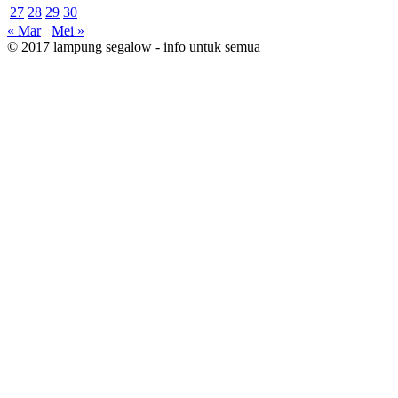
27
28
29
30
« Mar
Mei »
© 2017 lampung segalow - info untuk semua