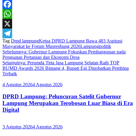
Facebook
WhatsApp
X
Tag
Drpd lampung
Ketua DPRD Lampung Bawa 483 Aspirasi
Telegram
Masyarakat ke Forum Musrenbang 2026
Lampung
politik
Navigasi
Sebelumnya:
Gubernur Lampung Fokuskan Pembangunan pada
Penguatan Pertanian dan Ekonomi Desa
pos
Selanjutnya:
Perumda Tirta Jasa Lampung Selatan Raih TOP
BUMD Awards 2026 Bintang 4, Bupati Egi Dinobatkan Pembina
Terbaik
4 Agustus 2026
4 Agustus 2026
DPRD Lampung: Peluncuran Satelit Gubernur
Lampung Merupakan Terobosan Luar Biasa di Era
Digital
3 Agustus 2026
4 Agustus 2026