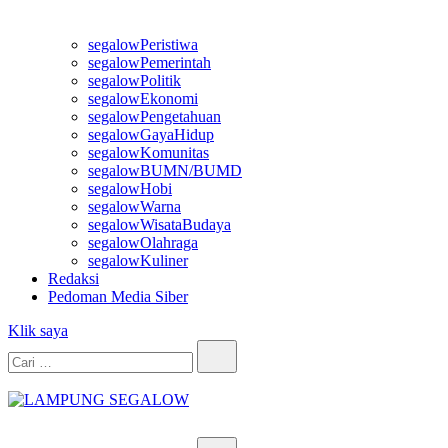
segalowPeristiwa
segalowPemerintah
segalowPolitik
segalowEkonomi
segalowPengetahuan
segalowGayaHidup
segalowKomunitas
segalowBUMN/BUMD
segalowHobi
segalowWarna
segalowWisataBudaya
segalowOlahraga
segalowKuliner
Redaksi
Pedoman Media Siber
Klik saya
Cari…
LAMPUNG SEGALOW
Info Untuk Semua
Cari…