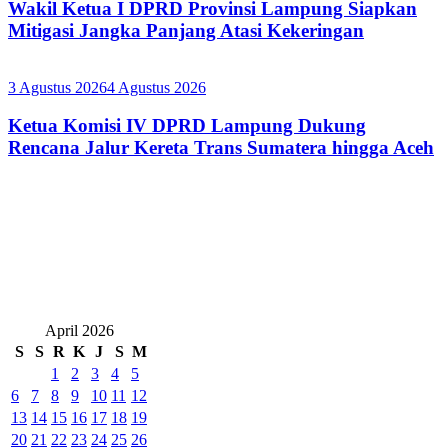
Wakil Ketua I DPRD Provinsi Lampung Siapkan
Mitigasi Jangka Panjang Atasi Kekeringan
3 Agustus 2026
4 Agustus 2026
Ketua Komisi IV DPRD Lampung Dukung
Rencana Jalur Kereta Trans Sumatera hingga Aceh
April 2026
S
S
R
K
J
S
M
1
2
3
4
5
6
7
8
9
10
11
12
13
14
15
16
17
18
19
20
21
22
23
24
25
26