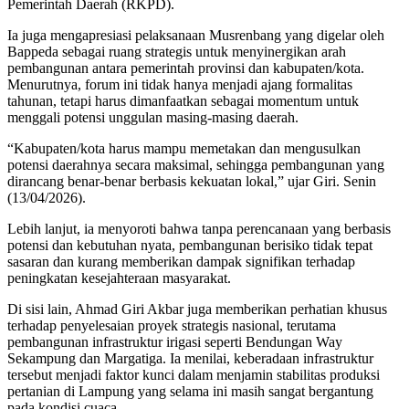
Pemerintah Daerah (RKPD).
Ia juga mengapresiasi pelaksanaan Musrenbang yang digelar oleh
Bappeda sebagai ruang strategis untuk menyinergikan arah
pembangunan antara pemerintah provinsi dan kabupaten/kota.
Menurutnya, forum ini tidak hanya menjadi ajang formalitas
tahunan, tetapi harus dimanfaatkan sebagai momentum untuk
menggali potensi unggulan masing-masing daerah.
“Kabupaten/kota harus mampu memetakan dan mengusulkan
potensi daerahnya secara maksimal, sehingga pembangunan yang
dirancang benar-benar berbasis kekuatan lokal,” ujar Giri. Senin
(13/04/2026).
Lebih lanjut, ia menyoroti bahwa tanpa perencanaan yang berbasis
potensi dan kebutuhan nyata, pembangunan berisiko tidak tepat
sasaran dan kurang memberikan dampak signifikan terhadap
peningkatan kesejahteraan masyarakat.
Di sisi lain, Ahmad Giri Akbar juga memberikan perhatian khusus
terhadap penyelesaian proyek strategis nasional, terutama
pembangunan infrastruktur irigasi seperti Bendungan Way
Sekampung dan Margatiga. Ia menilai, keberadaan infrastruktur
tersebut menjadi faktor kunci dalam menjamin stabilitas produksi
pertanian di Lampung yang selama ini masih sangat bergantung
pada kondisi cuaca.