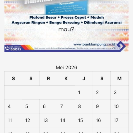
Mei 2026
S
S
R
K
J
S
M
1
2
3
4
5
6
7
8
9
10
11
12
13
14
15
16
17