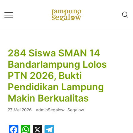
Lompat
ke
konten
Info Untuk Semua
LAMPUNG SEGALOW
284 Siswa SMAN 14
Bandarlampung Lolos
PTN 2026, Bukti
Pendidikan Lampung
Makin Berkualitas
27 Mei 2026
adminSegalow
Segalow
Facebook
WhatsApp
X
Telegram