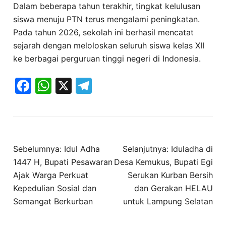
Dalam beberapa tahun terakhir, tingkat kelulusan
siswa menuju PTN terus mengalami peningkatan.
Pada tahun 2026, sekolah ini berhasil mencatat
sejarah dengan meloloskan seluruh siswa kelas XII
ke berbagai perguruan tinggi negeri di Indonesia.
Facebook
WhatsApp
X
Telegram
Navigasi
Sebelumnya:
Idul Adha
Selanjutnya:
Iduladha di
pos
1447 H, Bupati Pesawaran
Desa Kemukus, Bupati Egi
Ajak Warga Perkuat
Serukan Kurban Bersih
Kepedulian Sosial dan
dan Gerakan HELAU
Semangat Berkurban
untuk Lampung Selatan