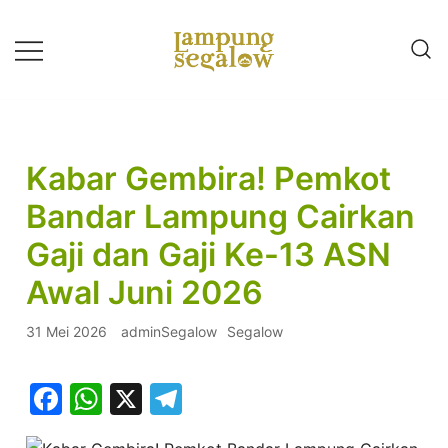
Lompat
ke
konten
Info Untuk Semua
LAMPUNG SEGALOW
Kabar Gembira! Pemkot
Bandar Lampung Cairkan
Gaji dan Gaji Ke-13 ASN
Awal Juni 2026
31 Mei 2026
adminSegalow
Segalow
Facebook
WhatsApp
X
Telegram