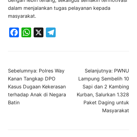
dengan lebih tenang, sekaligus semakin termotivasi
dalam menjalankan tugas pelayanan kepada
masyarakat.
Facebook
WhatsApp
X
Telegram
Navigasi
Sebelumnya:
Polres Way
Selanjutnya:
PWNU
pos
Kanan Tangkap DPO
Lampung Sembelih 10
Kasus Dugaan Kekerasan
Sapi dan 2 Kambing
terhadap Anak di Negara
Kurban, Salurkan 1.328
Batin
Paket Daging untuk
Masyarakat