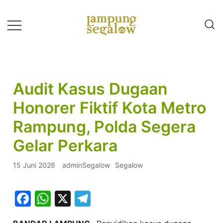
Lompat
ke
konten
Info Untuk Semua
LAMPUNG SEGALOW
Audit Kasus Dugaan
Honorer Fiktif Kota Metro
Rampung, Polda Segera
Gelar Perkara
15 Juni 2026
adminSegalow
Segalow
Facebook
WhatsApp
X
Telegram