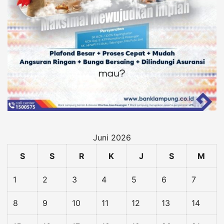
Juni 2026
S
S
R
K
J
S
M
1
2
3
4
5
6
7
8
9
10
11
12
13
14